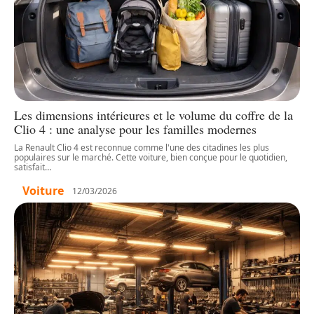
Les dimensions intérieures et le volume du coffre de la
Clio 4 : une analyse pour les familles modernes
La Renault Clio 4 est reconnue comme l'une des citadines les plus
populaires sur le marché. Cette voiture, bien conçue pour le quotidien,
satisfait
…
Voiture
12/03/2026