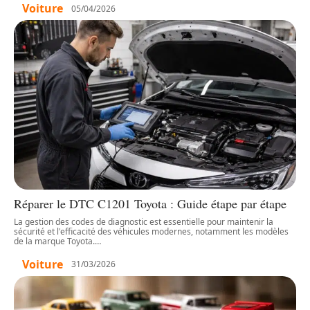
Voiture
05/04/2026
Réparer le DTC C1201 Toyota : Guide étape par étape
La gestion des codes de diagnostic est essentielle pour maintenir la
sécurité et l'efficacité des véhicules modernes, notamment les modèles
de la marque Toyota.
…
Voiture
31/03/2026