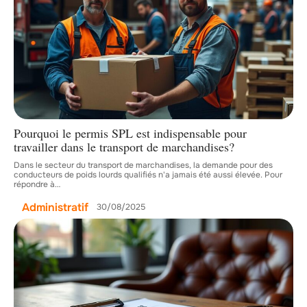
Pourquoi le permis SPL est indispensable pour
travailler dans le transport de marchandises?
Dans le secteur du transport de marchandises, la demande pour des
conducteurs de poids lourds qualifiés n'a jamais été aussi élevée. Pour
répondre à
…
Administratif
30/08/2025