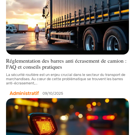
Réglementation des barres anti écrasement de camion :
FAQ et conseils pratiques
La sécurité routière est un enjeu crucial dans le secteur du transport de
marchandises. Au cœur de cette problématique se trouvent les barres
anti-écrasement,
…
Administratif
09/10/2025