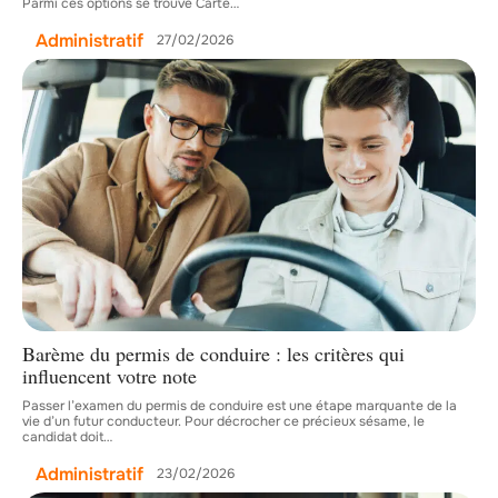
Parmi ces options se trouve Carte
…
Administratif
27/02/2026
Barème du permis de conduire : les critères qui
influencent votre note
Passer l’examen du permis de conduire est une étape marquante de la
vie d’un futur conducteur. Pour décrocher ce précieux sésame, le
candidat doit
…
Administratif
23/02/2026