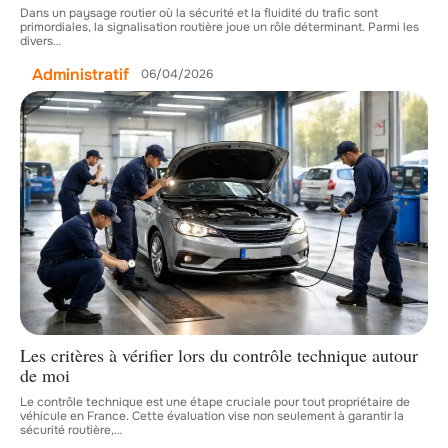
Dans un paysage routier où la sécurité et la fluidité du trafic sont
primordiales, la signalisation routière joue un rôle déterminant. Parmi les
divers
…
Administratif
06/04/2026
Les critères à vérifier lors du contrôle technique autour
de moi
Le contrôle technique est une étape cruciale pour tout propriétaire de
véhicule en France. Cette évaluation vise non seulement à garantir la
sécurité routière,
…