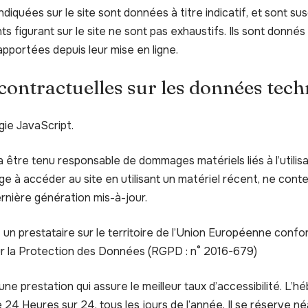
diquées sur le site sont données à titre indicatif, et sont su
nts figurant sur le site ne sont pas exhaustifs. Ils sont donné
pportées depuis leur mise en ligne.
 contractuelles sur les données tec
ogie JavaScript.
a être tenu responsable de dommages matériels liés à l’utilisat
gage à accéder au site en utilisant un matériel récent, ne cont
rnière génération mis-à-jour.
 un prestataire sur le territoire de l’Union Européenne conf
r la Protection des Données (RGPD : n° 2016-679)
une prestation qui assure le meilleur taux d’accessibilité. L’h
 24 Heures sur 24, tous les jours de l’année. Il se réserve né