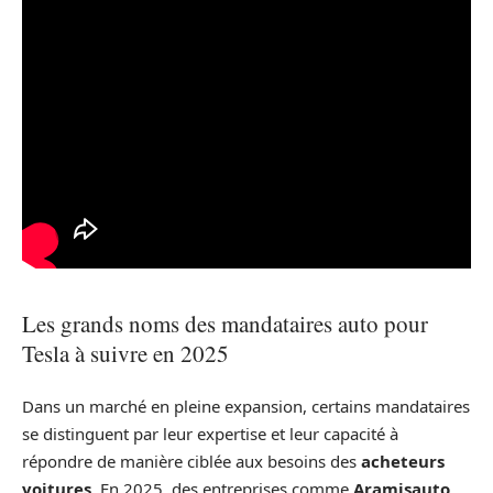
Les grands noms des mandataires auto pour
Tesla à suivre en 2025
Dans un marché en pleine expansion, certains mandataires
se distinguent par leur expertise et leur capacité à
répondre de manière ciblée aux besoins des
acheteurs
voitures
. En 2025, des entreprises comme
Aramisauto
,