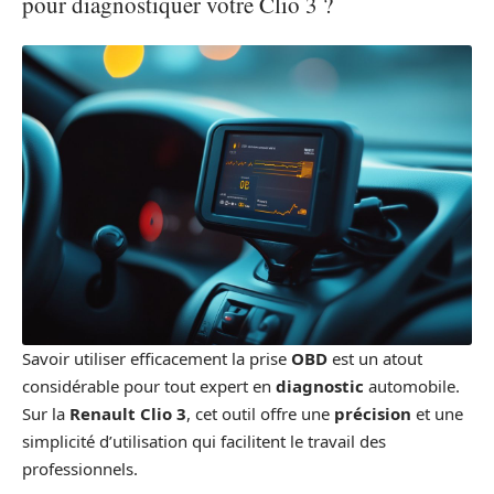
pour diagnostiquer votre Clio 3 ?
Savoir utiliser efficacement la prise
OBD
est un atout
considérable pour tout expert en
diagnostic
automobile.
Sur la
Renault Clio 3
, cet outil offre une
précision
et une
simplicité d’utilisation qui facilitent le travail des
professionnels.