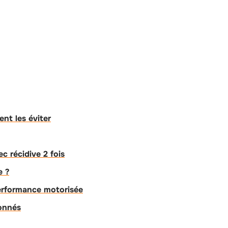
nt les éviter
c récidive 2 fois
e ?
performance motorisée
ionnés