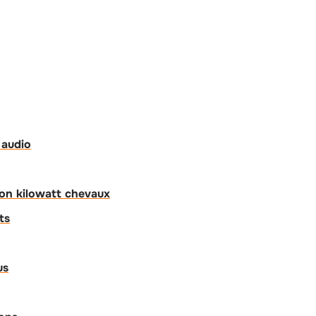
 audio
ion kilowatt chevaux
ts
us