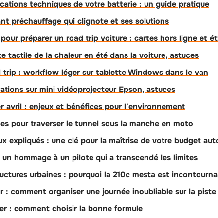
cations techniques de votre batterie : un guide pratique
t préchauffage qui clignote et ses solutions
 pour préparer un road trip voiture : cartes hors ligne et é
e tactile de la chaleur en été dans la voiture, astuces
trip : workflow léger sur tablette Windows dans le van
brations sur mini vidéoprojecteur Epson, astuces
r avril : enjeux et bénéfices pour l’environnement
ces pour traverser le tunnel sous la manche en moto
x expliqués : une clé pour la maîtrise de votre budget aut
 un hommage à un pilote qui a transcendé les limites
tructures urbaines : pourquoi la 210c mesta est incontourna
r : comment organiser une journée inoubliable sur la piste
er : comment choisir la bonne formule