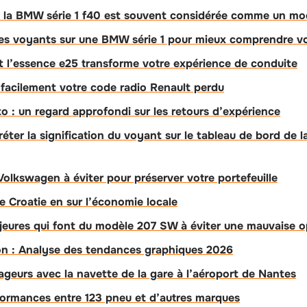
 la BMW série 1 f40 est souvent considérée comme un mod
des voyants sur une BMW série 1 pour mieux comprendre vo
l’essence e25 transforme votre expérience de conduite
facilement votre code radio Renault perdu
o : un regard approfondi sur les retours d’expérience
éter la signification du voyant sur le tableau de bord de l
olkswagen à éviter pour préserver votre portefeuille
e Croatie en sur l’économie locale
jeures qui font du modèle 207 SW à éviter une mauvaise o
ison : Analyse des tendances graphiques 2026
geurs avec la navette de la gare à l’aéroport de Nantes
formances entre 123 pneu et d’autres marques