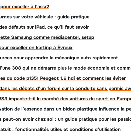
pour exceller à l’assr2
iurnes sur votre véhicule : guide pratique
s défauts sur iPad, ce qu’il faut savoir
blette Samsung comme médiacenter, setup
pour exceller en karting à Évreux
ources pour apprendre la mécanique auto rapidement
’une 308 qui ne démarre plus le mode économie et comme
es du code p1351 Peugeot 1.6 hdi et comment les éviter
ns les débats d’un forum sur la conduite sans permis ave
3 impacte-t-il le marché des voitures de sport en Europ
tion de l’essence dans un bidon plastique influence la 
 peut-on avoir chez soi : un guide pratique pour les pass
uit : fonctionnalités utiles et conditions d’utilisation